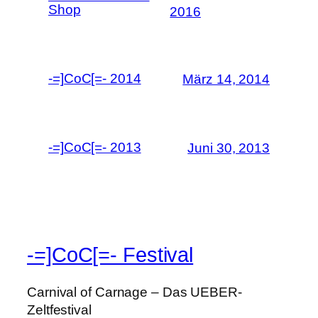
Shop
2016
-=]CoC[=- 2014
März 14, 2014
-=]CoC[=- 2013
Juni 30, 2013
-=]CoC[=- Festival
Carnival of Carnage – Das UEBER-
Zeltfestival