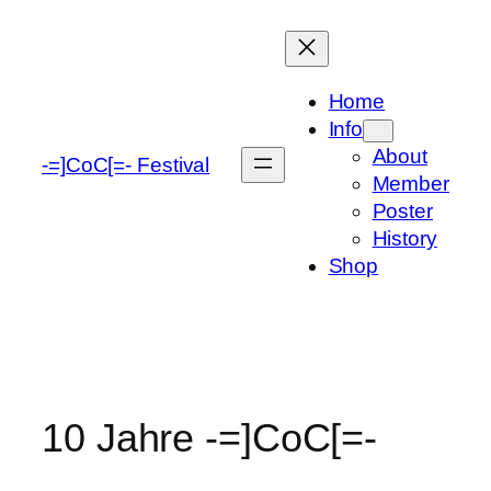
Zum
Inhalt
springen
Home
Info
About
-=]CoC[=- Festival
Member
Poster
History
Shop
10 Jahre -=]CoC[=-