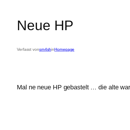
Neue HP
Verfasst von
sm4sh
in
Homepage
Mal ne neue HP gebastelt … die alte war e