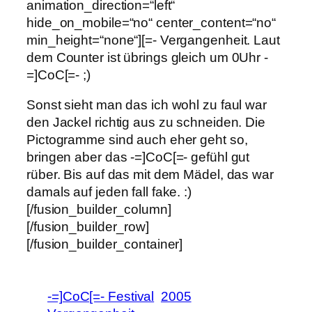
animation_direction=“left“
hide_on_mobile=“no“ center_content=“no“
min_height=“none“][=- Vergangenheit. Laut
dem Counter ist übrings gleich um 0Uhr -
=]CoC[=- ;)
Sonst sieht man das ich wohl zu faul war
den Jackel richtig aus zu schneiden. Die
Pictogramme sind auch eher geht so,
bringen aber das -=]CoC[=- gefühl gut
rüber. Bis auf das mit dem Mädel, das war
damals auf jeden fall fake. :)
[/fusion_builder_column]
[/fusion_builder_row]
[/fusion_builder_container]
-=]CoC[=- Festival
2005