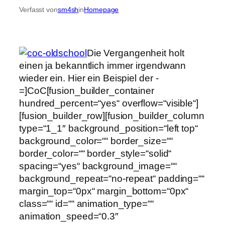
Verfasst von
sm4sh
in
Homepage
Die Vergangenheit holt
einen ja bekanntlich immer irgendwann
wieder ein. Hier ein Beispiel der -
=]CoC[fusion_builder_container
hundred_percent=“yes“ overflow=“visible“]
[fusion_builder_row][fusion_builder_column
type=“1_1″ background_position=“left top“
background_color=““ border_size=““
border_color=““ border_style=“solid“
spacing=“yes“ background_image=““
background_repeat=“no-repeat“ padding=““
margin_top=“0px“ margin_bottom=“0px“
class=““ id=““ animation_type=““
animation_speed=“0.3″